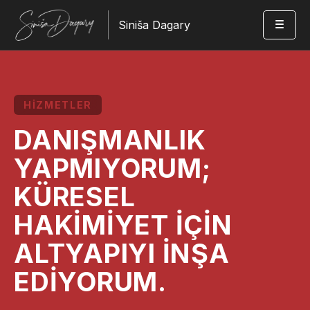
Siniša Dagary
HİZMETLER
DANIŞMANLIK
YAPMIYORUM;
KÜRESEL
HAKİMİYET İÇİN
ALTYAPIYI İNŞA
EDİYORUM.