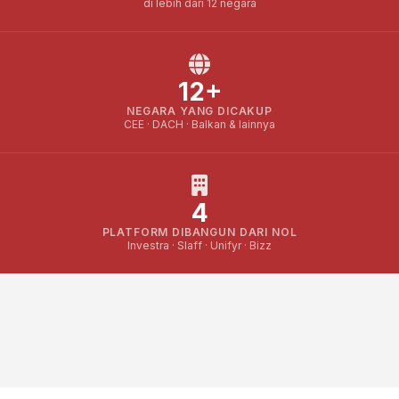
di lebih dari 12 negara
12+
NEGARA YANG DICAKUP
CEE · DACH · Balkan & lainnya
4
PLATFORM DIBANGUN DARI NOL
Investra · Slaff · Unifyr · Bizz