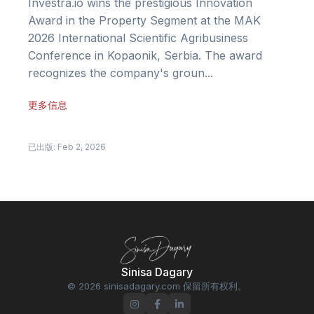
Investra.io wins the prestigious Innovation
Award in the Property Segment at the MAK
2026 International Scientific Agribusiness
Conference in Kopaonik, Serbia. The award
recognizes the company's groun...
更多信息
已出版: Feb 2, 2026
Sinisa Dagary
© 2026 sinisadagary.com 保留所有权利。